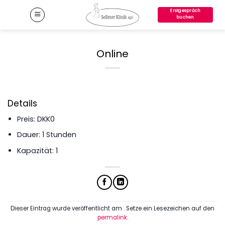
Zum
Erstgespräch
Inhalt
buchen
springen
Online
Details
Preis:
DKK
0
Dauer:
1 Stunden
Kapazität:
1
Dieser Eintrag wurde veröffentlicht am . Setze ein Lesezeichen auf den
permalink
.