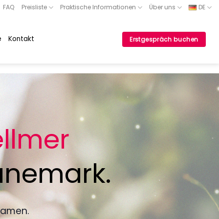
FAQ
Preisliste
Praktische Informationen
Über uns
DE
e
Kontakt
Erstgespräch buchen
llmer
änemark.
samen.