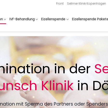
Front
Sellmer Klinik Kopenhagen
on
IVF-Behandlung
Eizellenspende
Eizellenspende Paket
ination in der
Se
nsch Klinik
in D
ination mit Sperma des Partners oder Spender