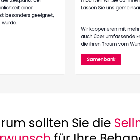
 der Zeitpunkt der
möchten wir Sie auf Ihr
lichkeit einer
Lassen Sie uns gemeinsa
st besonders geeignet,
t wurde.
Wir kooperieren mit meh
auch über umfassende Erf
die ihren Traum vom Wunsc
Samenbank
um sollten Sie die
Sell
erwunsch
für Ihre Beha