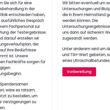
Sie sich für eine
Wir bitten eventuell um w
ätsbehandlung in der
Untersuchungen und Blut
Klinik entschieden haben,
die in Ihrem Heimatland 
n ausführliches Gespräch
werden können. Die
erem Fachpersonal zur
Untersuchungsergebnisse
hung der Testergebnisse.
uns dann auf sicherem W
d darauf erstellen wir
zugesandt werden.
ungsverlaufsplan, der
Unter anderem wird um d
auf Ihre Bedürfnisse
und TSH-Wert gebeten, s
mmt ist. Unsere
eines Ultraschallbefundes
en Fachkräfte sorgen für
ügigen
Vorbereitung
ungsbeginn.
ie Spendersamen
en, wäre es ratsam,
etzt zu bestellen, um
e Verzögerungen zu
en.