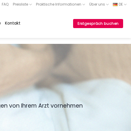
FAQ
Preisliste
Praktische Informationen
Über uns
DE
e
Kontakt
Erstgespräch buchen
gen von Ihrem Arzt vornehmen