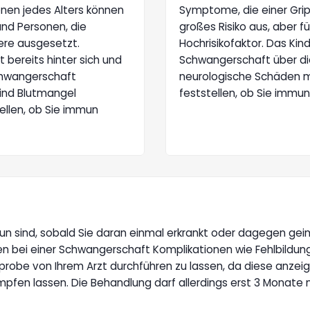
onen jedes Alters können
Symptome, die einer Grip
und Personen, die
großes Risiko aus, aber f
dere ausgesetzt.
Hochrisikofaktor. Das Ki
 bereits hinter sich und
Schwangerschaft über di
chwangerschaft
neurologische Schäden mit
Kind Blutmangel
feststellen, ob Sie immu
tellen, ob Sie immun
mun sind, sobald Sie daran einmal erkrankt oder dagegen geim
nen bei einer Schwangerschaft Komplikationen wie Fehlbildun
obe von Ihrem Arzt durchführen zu lassen, da diese anzeigt,
impfen lassen. Die Behandlung darf allerdings erst 3 Monate