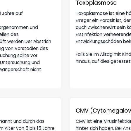
Toxoplasmose
3 Jahre auf
Toxoplasmose ist eine hä
Erreger ein Parasit ist, 
 vorgenommen und
auch Zwischenwirt sein 
ellen des
Erstinfektion verheerend
üft werden.Der Abstrich
Entwicklungsschäden bei
ung von Vorstadien des
Falls Sie im Alltag mit K
chung sollte vor
hinaus, auf dies getestet
 Untersuchung und
wangerschaft nicht
CMV (Cytomegalovi
enannt und durch das
CMV ist eine Virusinfekti
m Alter von 5 bis 15 Jahre
hinter sich haben. Bei A