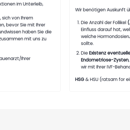
ktionen im Unterleib,
Wir benötigen Auskunft ü
 sich von Ihrem
Die Anzahl der Follikel
(
n, bevor Sie mit Ihrer
Einfluss darauf hat, w
undwissen haben Sie die
welche Hormondosieru
g zusammen mit uns zu
sollte.
Die
Existenz eventuell
auenarzt/Ihrer
Endometriose-Zysten
wir mit Ihrer IVF-Beha
HSG
& HSU (ratsam for ei