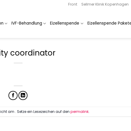
Front
Sellmer Klinik Kopenhagen
on
IVF-Behandlung
Eizellenspende
Eizellenspende Paket
lity coordinator
licht am . Setze ein Lesezeichen auf den
permalink
.